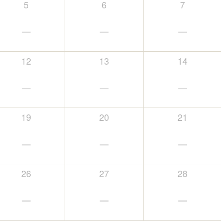
5
6
7
－
－
－
12
13
14
－
－
－
19
20
21
－
－
－
26
27
28
－
－
－