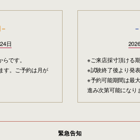
間－
－
24日
20
日からです。
※ご来店採寸頂ける期
ます。ご予約は月が
※試験終了後より発
※予約可能期間は最
進み次第可能になり
緊急告知