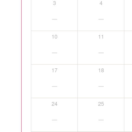
3
4
－
－
10
11
－
－
17
18
－
－
24
25
－
－