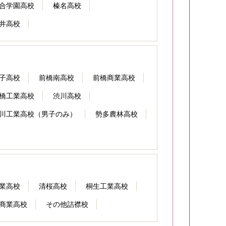
合学園高校
榛名高校
井高校
子高校
前橋南高校
前橋商業高校
橋工業高校
渋川高校
川工業高校（男子のみ）
勢多農林高校
業高校
清桜高校
桐生工業高校
商業高校
その他詰襟校