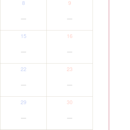
8
9
－
－
15
16
－
－
22
23
－
－
29
30
－
－