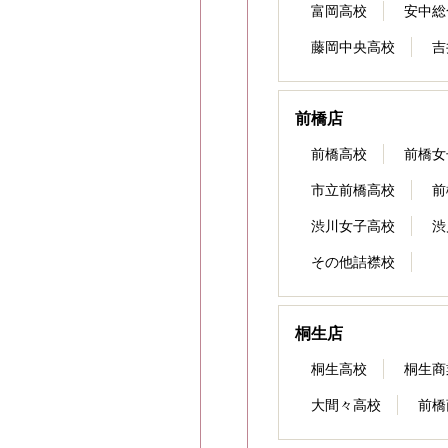
富岡高校
安中総
藤岡中央高校
吉
前橋店
前橋高校
前橋女
市立前橋高校
前
渋川女子高校
渋
その他詰襟校
桐生店
桐生高校
桐生商
大間々高校
前橋