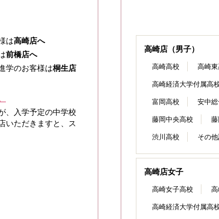
様は
高崎店へ
高崎店（男子）
は
前橋店へ
高崎高校
高崎東
進学のお客様は
桐生店
高崎経済大学付属高
。
富岡高校
安中総
が、入学予定の中学校
藤岡中央高校
藤
店いただきますと、ス
渋川高校
その他
高崎店女子
高崎女子高校
高
高崎経済大学付属高